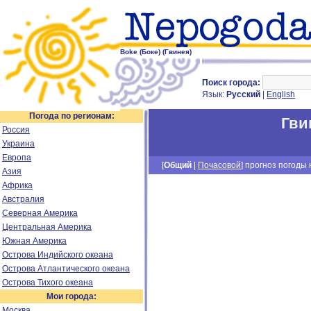
Boke (Боке) (Гвинея)
Поиск города:
Язык:
Русский
|
English
Погода по регионам:
Гви
Россия
Украина
Европа
[
Общий
|
Почасовой
] прогноз погоды н
Азия
Африка
Австралия
Северная Америка
Центральная Америка
Южная Америка
Острова Индийского океана
Острова Атлантического океана
Острова Тихого океана
Мои города:
Москва