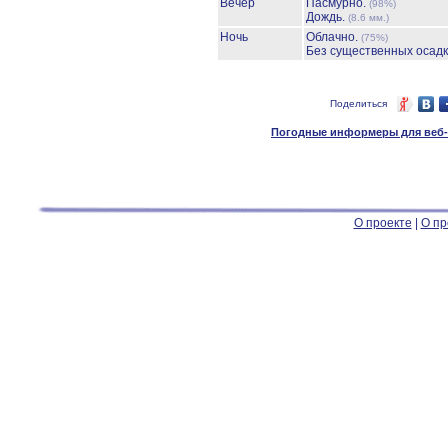
Вечер
Пасмурно.
(98%)
Дождь.
(8.6 мм.)
Ночь
Облачно.
(75%)
Без существенных осадк
Поделиться
Погодные информеры для веб-м
О проекте
|
О пр