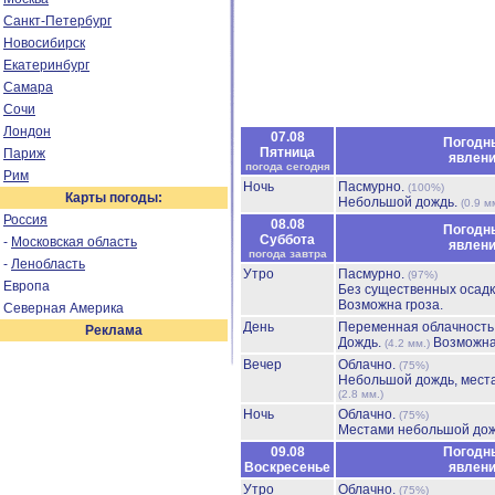
Санкт-Петербург
Новосибирск
Екатеринбург
Самара
Сочи
Лондон
07.08
Погодн
Пятница
Париж
явлен
погода сегодня
Рим
Ночь
Пасмурно.
(100%)
Карты погоды:
Небольшой дождь.
(0.9 м
Россия
08.08
Погодн
Суббота
-
Московская область
явлен
погода завтра
-
Ленобласть
Утро
Пасмурно.
(97%)
Европа
Без существенных осадк
Возможна гроза.
Северная Америка
День
Переменная облачност
Реклама
Дождь.
Возможна
(4.2 мм.)
Вечер
Облачно.
(75%)
Небольшой дождь, мест
(2.8 мм.)
Ночь
Облачно.
(75%)
Местами небольшой до
09.08
Погодн
Воскресенье
явлен
Утро
Облачно.
(75%)