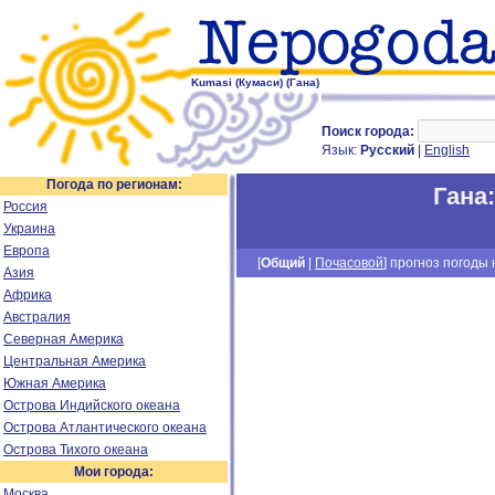
Kumasi (Кумаси) (Гана)
Поиск города:
Язык:
Русский
|
English
Погода по регионам:
Гана
Россия
Украина
Европа
[
Общий
|
Почасовой
] прогноз погоды н
Азия
Африка
Австралия
Северная Америка
Центральная Америка
Южная Америка
Острова Индийского океана
Острова Атлантического океана
Острова Тихого океана
Мои города:
Москва