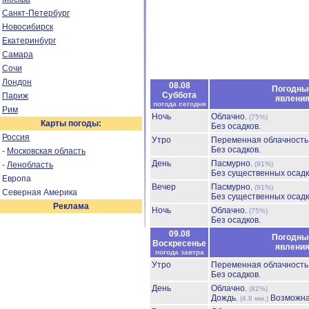
Санкт-Петербург
Новосибирск
Екатеринбург
Самара
Сочи
Лондон
08.08
Погодны
Суббота
Париж
явлени
погода сегодня
Рим
Ночь
Облачно.
(75%)
Карты погоды:
Без осадков.
Россия
Утро
Переменная облачност
Без осадков.
-
Московская область
День
Пасмурно.
-
Ленобласть
(91%)
Без существенных осадк
Европа
Вечер
Пасмурно.
(91%)
Северная Америка
Без существенных осадк
Реклама
Ночь
Облачно.
(75%)
Без осадков.
09.08
Погодны
Воскресенье
явлени
погода завтра
Утро
Переменная облачност
Без осадков.
День
Облачно.
(82%)
Дождь.
Возможна
(4.8 мм.)