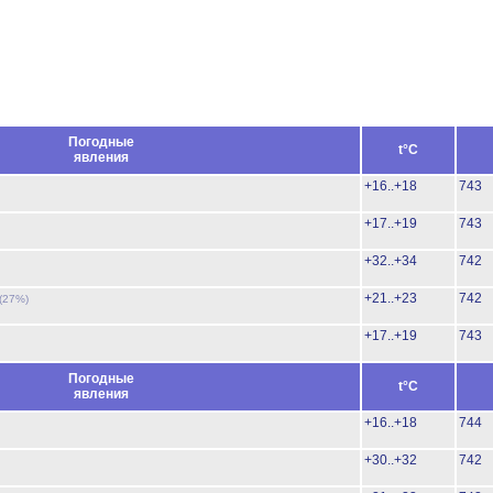
Погодные
t°C
явления
+16..+18
743
+17..+19
743
+32..+34
742
+21..+23
742
(27%)
+17..+19
743
Погодные
t°C
явления
+16..+18
744
+30..+32
742