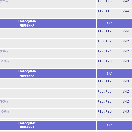
+21..+23
742
(25%)
+17..+19
744
Погодные
t°C
явления
+17..+19
744
+30..+32
742
+22..+24
742
(28%)
ь
+18..+20
743
(62%)
Погодные
t°C
явления
+17..+19
743
+31..+33
742
+21..+23
742
(30%)
ь
+18..+20
743
(66%)
Погодные
t°C
явления