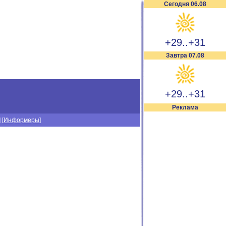
Сегодня 06.08
+29..+31
Завтра 07.08
+29..+31
Реклама
] [
Информеры
]