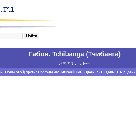
Габон
:
Tchibanga (Тчибанга)
[
-2.9°,11°
]
[
rss
], [
xml
]
ий
|
Почасовой
] прогноз погоды на: [
ближайшие 5 дней
|
5-10 день
|
10-15 день