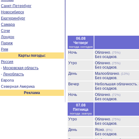
Санкт-Петербург
Новосибирск
Екатеринбург
Самара
Сочи
Лондон
06.08
Четверг
Париж
погода сегодня
Рим
Ночь
Облачно.
(75%)
Карты погоды:
Без осадков.
Россия
Утро
Облачно.
(75%)
Без осадков.
-
Московская область
День
Малооблачно.
-
Ленобласть
(13%)
Без осадков.
Европа
Вечер
Небольшая облачность.
Северная Америка
Без осадков.
Реклама
Ночь
Облачно.
(72%)
Без осадков.
07.08
Пятница
погода завтра
Утро
Облачно.
(75%)
Без осадков.
День
Ясно.
(8%)
Без осадков.