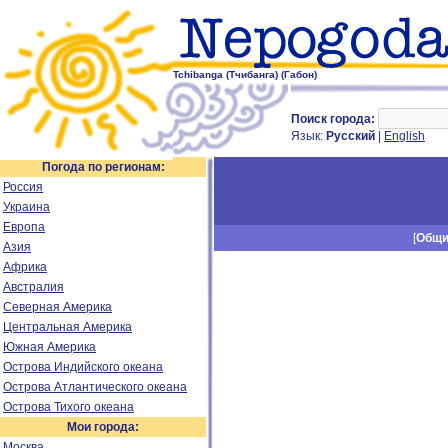
Tchibanga (Тчибанга) (Габон)
Поиск города:
Язык:
Русский
|
English
Погода по регионам:
Россия
Украина
Европа
[
Общ
Азия
Африка
Австралия
Северная Америка
Центральная Америка
Южная Америка
Острова Индийского океана
Острова Атлантического океана
Острова Тихого океана
Мои города:
Москва