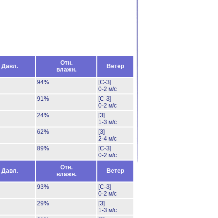
Отн.
Давл.
Ветер
влажн.
94%
[С-З]
0-2 м/с
91%
[С-З]
0-2 м/с
24%
[З]
1-3 м/с
62%
[З]
2-4 м/с
89%
[С-З]
0-2 м/с
Отн.
Давл.
Ветер
влажн.
93%
[С-З]
0-2 м/с
29%
[З]
1-3 м/с