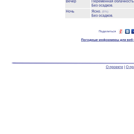
Вечер
Переменная облачност
Без осадков.
Ночь
Ясно.
(6%)
Без осадков.
Поделиться
Погодные информеры для веб-м
О проекте
|
О пр