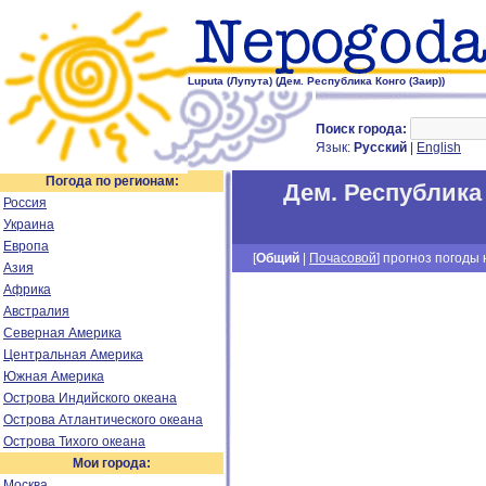
Luputa (Лупута) (Дем. Республика Конго (Заир))
Поиск города:
Язык:
Русский
|
English
Погода по регионам:
Дем. Республика 
Россия
Украина
Европа
[
Общий
|
Почасовой
] прогноз погоды н
Азия
Африка
Австралия
Северная Америка
Центральная Америка
Южная Америка
Острова Индийского океана
Острова Атлантического океана
Острова Тихого океана
Мои города:
Москва