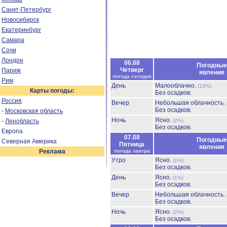
Санкт-Петербург
Новосибирск
Екатеринбург
Самара
Сочи
Лондон
06.08
Погодные
Четверг
Париж
явления
погода сегодня
Рим
День
Малооблачно.
(13%)
Карты погоды:
Без осадков.
Россия
Вечер
Небольшая облачность.
Без осадков.
-
Московская область
Ночь
Ясно.
-
Ленобласть
(2%)
Без осадков.
Европа
07.08
Погодные
Северная Америка
Пятница
явления
Реклама
погода завтра
Утро
Ясно.
(1%)
Без осадков.
День
Ясно.
(1%)
Без осадков.
Вечер
Небольшая облачность.
Без осадков.
Ночь
Ясно.
(2%)
Без осадков.