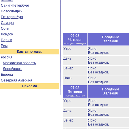
Санкт-Петербург
Новосибирск
Екатеринбург
Самара
Сочи
Лондон
06.08
Погодные
Четверг
Париж
явления
погода сегодня
Рим
Утро
Ясно.
Карты погоды:
Без осадков.
Россия
День
Ясно.
Без осадков.
-
Московская область
Вечер
Ясно.
-
Ленобласть
Без осадков.
Европа
Ночь
Ясно.
Северная Америка
Без осадков.
Реклама
07.08
Погодные
Пятница
явления
погода завтра
Утро
Ясно.
Без осадков.
День
Ясно.
Без осадков.
Вечер
Ясно.
Без осадков.