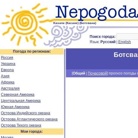
Kasane (Касане) (Ботсвана)
Поиск города:
Язык:
Русский
|
English
Погода по регионам:
Ботсва
Россия
Украина
Европа
[
Общий
|
Почасовой
] прогноз погоды н
Азия
Африка
Австралия
Северная Америка
Центральная Америка
Южная Америка
Острова Индийского океана
Острова Атлантического океана
Острова Тихого океана
Мои города:
Москва