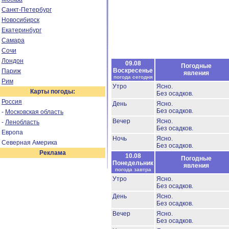
Санкт-Петербург
Новосибирск
Екатеринбург
Самара
Сочи
Лондон
09.08
Погодные
Воскресенье
Париж
явления
погода сегодня
Рим
Утро
Ясно.
Карты погоды:
Без осадков.
Россия
День
Ясно.
Без осадков.
-
Московская область
Вечер
Ясно.
-
Ленобласть
Без осадков.
Европа
Ночь
Ясно.
Северная Америка
Без осадков.
Реклама
10.08
Погодные
Понедельник
явления
погода завтра
Утро
Ясно.
Без осадков.
День
Ясно.
Без осадков.
Вечер
Ясно.
Без осадков.