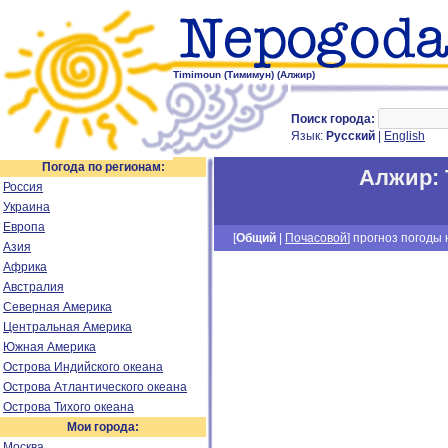
Timimoun (Тимимун) (Алжир)
Поиск города:
Язык:
Русский
|
English
Погода по регионам:
Алжир
:
Россия
Украина
Европа
[
Общий
|
Почасовой
] прогноз погоды н
Азия
Африка
Австралия
Северная Америка
Центральная Америка
Южная Америка
Острова Индийского океана
Острова Атлантического океана
Острова Тихого океана
Мои города:
Москва