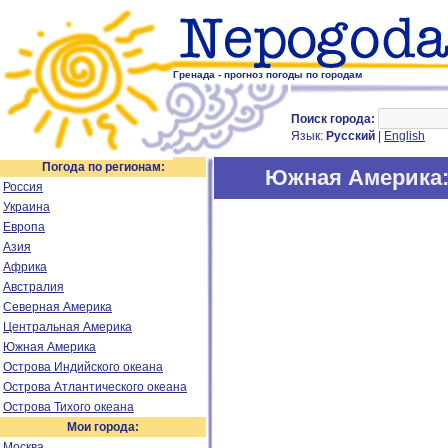
Гренада - прогноз погоды по городам
Поиск города:
Язык:
Русский
|
English
Погода по регионам:
Южная Америка
Россия
Украина
Европа
Азия
Африка
Австралия
Северная Америка
Центральная Америка
Южная Америка
Острова Индийского океана
Острова Атлантического океана
Острова Тихого океана
Мои города:
Москва