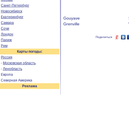
Санкт-Петербург
Новосибирск
Екатеринбург
Gouyave
Самара
Grenville
Сочи
Лондон
Поделиться
Париж
Рим
Карты погоды:
Россия
-
Московская область
-
Ленобласть
Европа
Северная Америка
Реклама