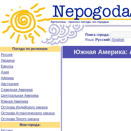
Аргентина - прогноз погоды по городам
Поиск города:
Язык:
Русский
|
English
Погода по регионам:
Южная Америка
:
Россия
Украина
Европа
Азия
Африка
Австралия
Северная Америка
Центральная Америка
Южная Америка
Острова Индийского океана
Острова Атлантического океана
Острова Тихого океана
Мои города:
Москва