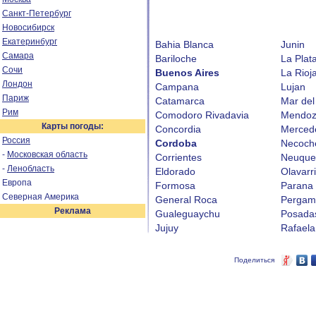
Санкт-Петербург
Новосибирск
Екатеринбург
Bahia Blanca
Junin
Самара
Bariloche
La Plat
Сочи
Buenos Aires
La Rioj
Лондон
Campana
Lujan
Париж
Catamarca
Mar del
Рим
Comodoro Rivadavia
Mendo
Карты погоды:
Concordia
Merced
Россия
Cordoba
Necoch
-
Московская область
Corrientes
Neuque
-
Ленобласть
Eldorado
Olavarr
Европа
Formosa
Parana
Северная Америка
General Roca
Pergam
Реклама
Gualeguaychu
Posada
Jujuy
Rafaela
Поделиться