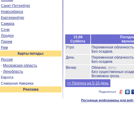
Санкт-Петербург
Новосибирск
Екатеринбург
Самара
Сочи
Лондон
15.08
Погодн
Суббота
явлен
Париж
Утро
Переменная облачност
Рим
Без осадков.
Карты погоды:
День
Переменная облачност
Россия
Без осадков.
-
Московская область
Вечер
Облачно.
(89%)
-
Ленобласть
Без существенных осадк
Возможна гроза.
Европа
<< Прогноз на 5-10 день
Северная Америка
Реклама
Поделиться
Погодные информеры для веб-м