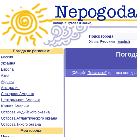
Погода в Туапсе (Россия)
Поиск города:
Язык:
Русский
|
English
Погода по регионам:
Погод
Россия
Украина
Европа
[
Общий
|
Почасовой
] прогноз погоды н
Азия
Африка
Австралия
Северная Америка
Центральная Америка
Южная Америка
Острова Индийского океана
Острова Атлантического океана
Острова Тихого океана
Мои города:
Москва