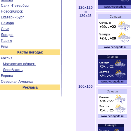
Санкт-Петербург
120x120
Новосибирск
и
120x45
Екатеринбург
Самара
Сочи
Лондон
Париж
Рим
Карты погоды:
Россия
-
Московская область
-
Ленобласть
Европа
Северная Америка
100x100
Реклама