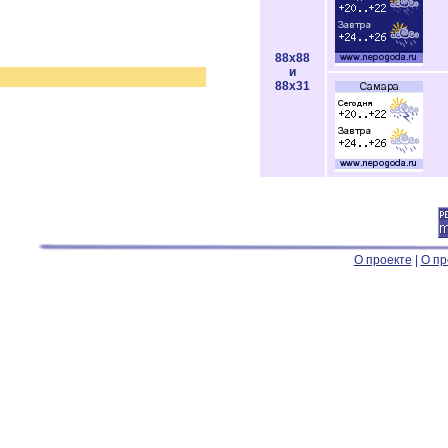
88x88
и
88x31
О проекте
|
О пр