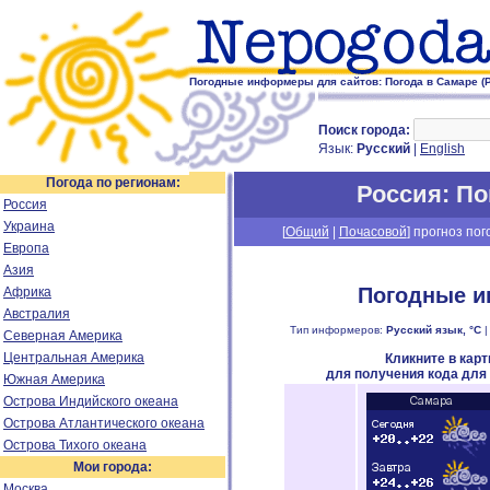
Погодные информеры для сайтов: Погода в Самаре (
Поиск города:
Язык:
Русский
|
English
Погода по регионам:
Россия
: П
Россия
Украина
[
Общий
|
Почасовой
] прогноз пог
Европа
Азия
Погодные и
Африка
Австралия
Тип информеров:
Русский язык, °C
Северная Америка
Центральная Америка
Кликните в кар
для получения кода для
Южная Америка
Острова Индийского океана
Острова Атлантического океана
Острова Тихого океана
Мои города:
Москва