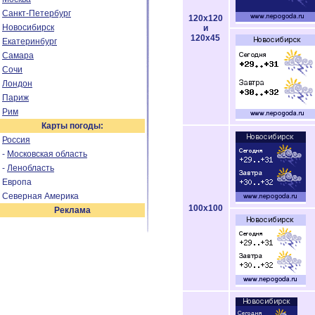
Санкт-Петербург
120x120
Новосибирск
и
120x45
Екатеринбург
Самара
Сочи
Лондон
Париж
Рим
Карты погоды:
Россия
-
Московская область
-
Ленобласть
Европа
Северная Америка
100x100
Реклама