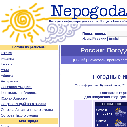
Погодные информеры для сайтов: Погода в Новосиби
Поиск города:
Язык:
Русский
|
English
Погода по регионам:
Россия
: Погод
Россия
Украина
[
Общий
|
Почасовой
] прогноз пог
Европа
Азия
Погодные и
Африка
Австралия
Тип информеров:
Русский язык, °C
Северная Америка
Центральная Америка
Кликните в кар
для получения кода для
Южная Америка
Острова Индийского океана
Острова Атлантического океана
Острова Тихого океана
Мои города:
Москва