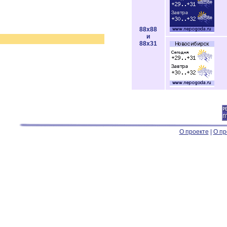
88x88
и
88x31
О проекте
|
О пр