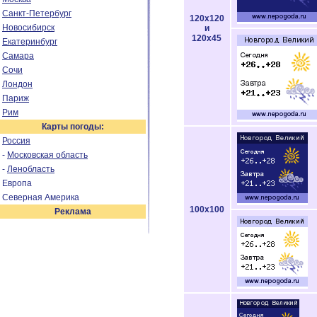
Санкт-Петербург
120x120
Новосибирск
и
120x45
Екатеринбург
Самара
Сочи
Лондон
Париж
Рим
Карты погоды:
Россия
-
Московская область
-
Ленобласть
Европа
Северная Америка
100x100
Реклама