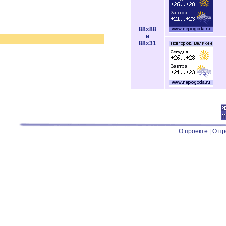
88x88
и
88x31
О проекте
|
О пр