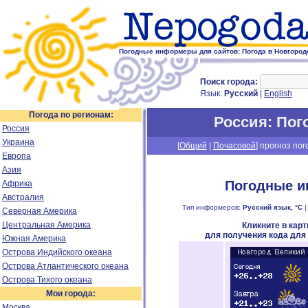
Погодные информеры для сайтов: Погода в Новгороде
Поиск города:
Язык:
Русский
|
English
Погода по регионам:
Россия
: По
Россия
Украина
[
Общий
|
Почасовой
] прогноз пог
Европа
Азия
Погодные и
Африка
Австралия
Тип информеров:
Русский язык, °C
Северная Америка
Центральная Америка
Кликните в кар
для получения кода для
Южная Америка
Острова Индийского океана
Острова Атлантического океана
Острова Тихого океана
Мои города:
Москва