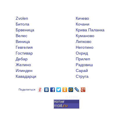
Zvolen
Кичево
Битола
Кочани
Брвеница
Крива Паланка
Велес
Куманово
Виница
Липково
Гевгелия
Неготино
Гостивар
Охрид
Дебар
Прилеп
Желино
Радовиш
Илинден
Сарай
Кавадарци
Струга
Поделиться
[14239]