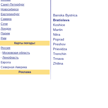
Санкт-Петербург
Новосибирск
Екатеринбург
Banska Bystrica
Самара
Bratislava
Сочи
Koshice
Лондон
Martin
Париж
Nitra
Рим
Poprad
Карты погоды:
Preshov
Россия
Prievidza
-
Московская область
Trenchin
-
Ленобласть
Trnava
Европа
Zhilina
Северная Америка
Реклама