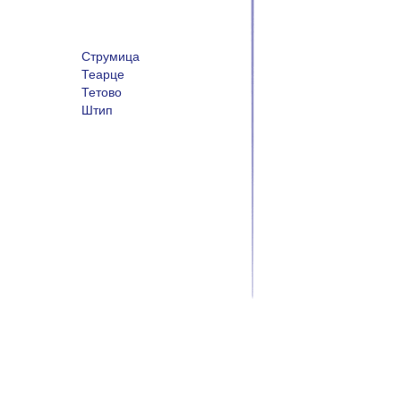
Струмица
Теарце
Тетово
Штип