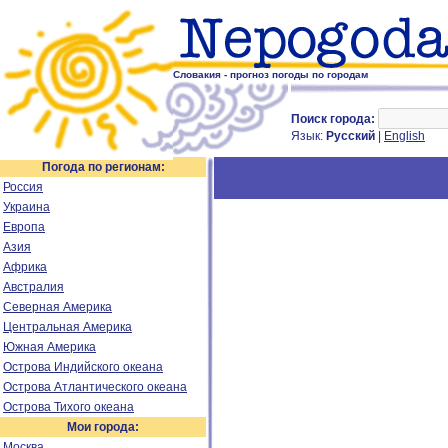
Словакия - прогноз погоды по городам
Поиск города:
Язык:
Русский
|
English
Погода по регионам:
Россия
Украина
Европа
Азия
Африка
Австралия
Северная Америка
Центральная Америка
Южная Америка
Острова Индийского океана
Острова Атлантического океана
Острова Тихого океана
Мои города:
Москва