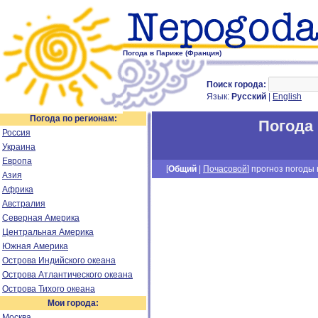
Погода в Париже (Франция)
Поиск города:
Язык:
Русский
|
English
Погода по регионам:
Погода
Россия
Украина
Европа
[
Общий
|
Почасовой
] прогноз погоды н
Азия
Африка
Австралия
Северная Америка
Центральная Америка
Южная Америка
Острова Индийского океана
Острова Атлантического океана
Острова Тихого океана
Мои города:
Москва