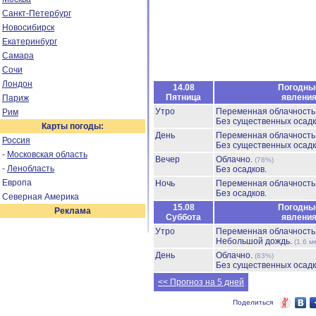
Санкт-Петербург
Новосибирск
Екатеринбург
Самара
Сочи
Лондон
14.08
Погодны
Пятница
явлени
Париж
Утро
Переменная облачность
Рим
Без существенных осадк
Карты погоды:
День
Переменная облачност
Россия
Без существенных осадк
-
Московская область
Вечер
Облачно.
(78%)
-
Ленобласть
Без осадков.
Европа
Ночь
Переменная облачност
Без осадков.
Северная Америка
15.08
Погодны
Реклама
Суббота
явлени
Утро
Переменная облачност
Небольшой дождь.
(1.6 м
День
Облачно.
(83%)
Без существенных осадк
<< Прогноз на 5 дней
Поделиться