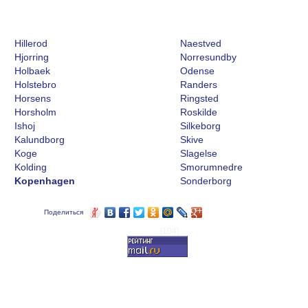
Hillerod
Naestved
Hjorring
Norresundby
Holbaek
Odense
Holstebro
Randers
Horsens
Ringsted
Horsholm
Roskilde
Ishoj
Silkeborg
Kalundborg
Skive
Koge
Slagelse
Kolding
Smorumnedre
Kopenhagen
Sonderborg
Поделиться
[104]