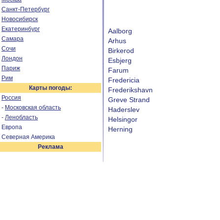
Санкт-Петербург
Новосибирск
Екатеринбург
Aalborg
Самара
Arhus
Сочи
Birkerod
Лондон
Esbjerg
Париж
Farum
Рим
Fredericia
Карты погоды:
Frederikshavn
Россия
Greve Strand
-
Московская область
Haderslev
-
Ленобласть
Helsingor
Европа
Herning
Северная Америка
Реклама