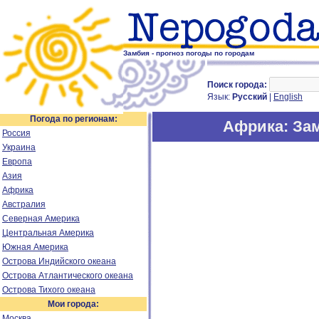
Замбия - прогноз погоды по городам
Поиск города:
Язык:
Русский
|
English
Погода по регионам:
Африка
: За
Россия
Украина
Европа
Азия
Африка
Австралия
Северная Америка
Центральная Америка
Южная Америка
Острова Индийского океана
Острова Атлантического океана
Острова Тихого океана
Мои города:
Москва