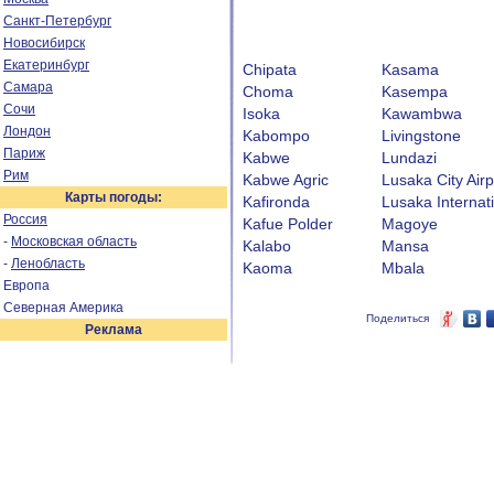
Санкт-Петербург
Новосибирск
Екатеринбург
Chipata
Kasama
Самара
Choma
Kasempa
Сочи
Isoka
Kawambwa
Лондон
Kabompo
Livingstone
Париж
Kabwe
Lundazi
Рим
Kabwe Agric
Lusaka City Airp
Карты погоды:
Kafironda
Lusaka Internati
Россия
Kafue Polder
Magoye
-
Московская область
Kalabo
Mansa
-
Ленобласть
Kaoma
Mbala
Европа
Северная Америка
Поделиться
Реклама