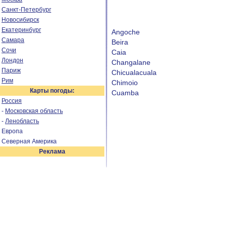
Санкт-Петербург
Новосибирск
Екатеринбург
Angoche
Самара
Beira
Сочи
Caia
Лондон
Changalane
Париж
Chicualacuala
Рим
Chimoio
Карты погоды:
Cuamba
Россия
-
Московская область
-
Ленобласть
Европа
Северная Америка
Реклама