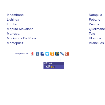
Inhambane
Nampula
Lichinga
Pebane
Lumbo
Pemba
Maputo Mavalane
Quelimane
Marrupa
Tete
Mocimboa Da Praia
Ulongue
Montepuez
Vilanculos
Поделиться
[150]