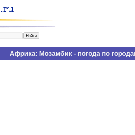
Африка
: Мозамбик - погода по город