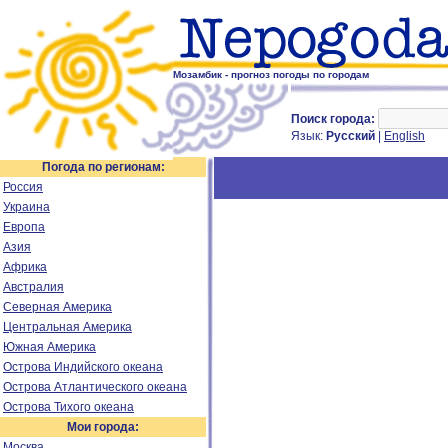
Мозамбик - прогноз погоды по городам
Поиск города:
Язык:
Русский
|
English
Погода по регионам:
Россия
Украина
Европа
Азия
Африка
Австралия
Северная Америка
Центральная Америка
Южная Америка
Острова Индийского океана
Острова Атлантического океана
Острова Тихого океана
Мои города:
Москва