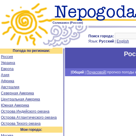
Соликамск (Россия)
Поиск города:
Язык:
Русский
|
English
Погода по регионам:
Рос
Россия
Украина
Европа
[
Общий
|
Почасовой
] прогноз погоды н
Азия
Африка
Австралия
Северная Америка
Центральная Америка
Южная Америка
Острова Индийского океана
Острова Атлантического океана
Острова Тихого океана
Мои города:
Москва