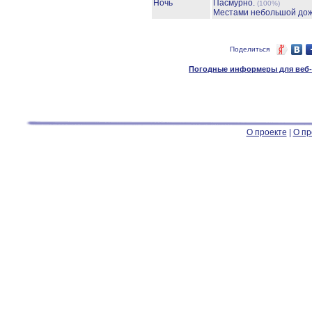
Ночь
Пасмурно.
(100%)
Местами небольшой до
Поделиться
Погодные информеры для веб-м
О проекте
|
О пр