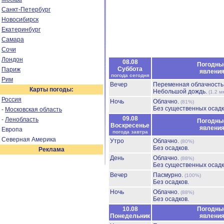
Санкт-Петербург
Новосибирск
Екатеринбург
Самара
Сочи
Лондон
08.08
Погодны
Суббота
Париж
явлени
погода сегодня
Рим
Вечер
Переменная облачность
Карты погоды:
Небольшой дождь.
(1.2 м
Россия
Ночь
Облачно.
(81%)
Без существенных осадк
-
Московская область
09.08
-
Ленобласть
Погодны
Воскресенье
явлени
Европа
погода завтра
Северная Америка
Утро
Облачно.
(80%)
Без осадков.
Реклама
День
Облачно.
(88%)
Без существенных осадк
Вечер
Пасмурно.
(100%)
Без осадков.
Ночь
Облачно.
(88%)
Без осадков.
10.08
Погодны
Понедельник
явлени