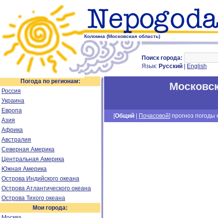
Коломна (Московская область)
Поиск города:
Язык:
Русский
|
English
Погода по регионам:
Московск
Россия
Украина
Европа
[
Общий
|
Почасовой
] прогноз погоды н
Азия
Африка
Австралия
Северная Америка
Центральная Америка
Южная Америка
Острова Индийского океана
Острова Атлантического океана
Острова Тихого океана
Мои города:
Москва