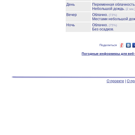
День
Переменная облачност
Небольшой дождь.
(2 мм.
Вечер
Облачно.
(73%)
Местами небольшой до
Ночь
Облачно.
(75%)
Без осадков.
Поделиться
Погодные информеры для веб-м
О проекте
|
О пр