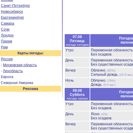
Санкт-Петербург
Новосибирск
Екатеринбург
Самара
Сочи
Лондон
07.08
Погодн
Пятница
Париж
явлен
погода сегодня
Рим
Утро
Переменная облачност
Карты погоды:
Без осадков.
Россия
День
Переменная облачност
Без существенных осадк
-
Московская область
Вечер
Облачно.
-
Ленобласть
(85%)
Сильный дождь.
(25.9 мм.
Европа
Ночь
Облачно.
(79%)
Северная Америка
Дождь.
(5.6 мм.)
Реклама
08.08
Погодн
Суббота
явлен
погода завтра
Утро
Переменная облачност
Без осадков.
День
Ясно.
(3%)
Без осадков.
Вечер
Переменная облачност
Без существенных осадк