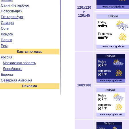
Санкт-Петербург
120x120
Новосибирск
и
120x45
Екатеринбург
Самара
Сочи
Лондон
Париж
Рим
Карты погоды:
Россия
-
Московская область
-
Ленобласть
Европа
Северная Америка
100x100
Реклама