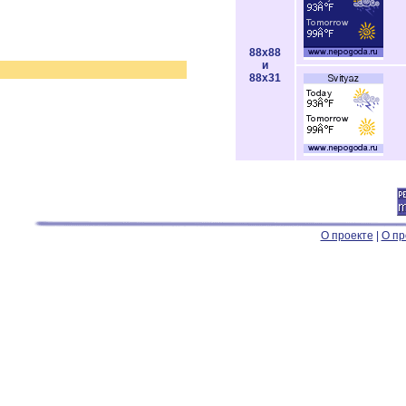
88x88
и
88x31
О проекте
|
О пр