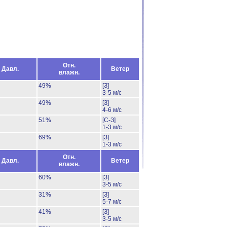
Отн.
Давл.
Ветер
влажн.
49%
[З]
3-5 м/с
49%
[З]
4-6 м/с
51%
[С-З]
1-3 м/с
69%
[З]
1-3 м/с
Отн.
Давл.
Ветер
влажн.
60%
[З]
3-5 м/с
31%
[З]
5-7 м/с
41%
[З]
3-5 м/с