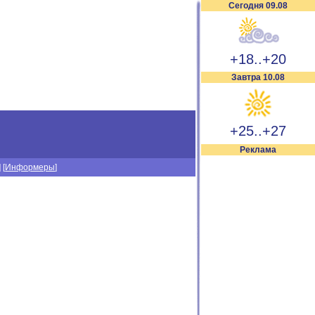
Сегодня 09.08
+18..+20
Завтра 10.08
+25..+27
Реклама
] [
Информеры
]