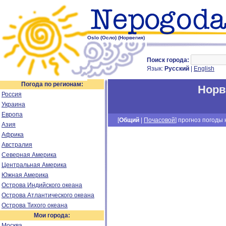
Oslo (Осло) (Норвегия)
Поиск города:
Язык:
Русский
|
English
Погода по регионам:
Норв
Россия
Украина
Европа
[
Общий
|
Почасовой
] прогноз погоды н
Азия
Африка
Австралия
Северная Америка
Центральная Америка
Южная Америка
Острова Индийского океана
Острова Атлантического океана
Острова Тихого океана
Мои города:
Москва