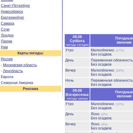
Санкт-Петербург
Новосибирск
Екатеринбург
Самара
Сочи
Лондон
08.08
Погодные
Суббота
Париж
явления
погода сегодня
Рим
Утро
Малооблачно.
(17%)
Карты погоды:
Без осадков.
Россия
День
Переменная облачност
Без осадков.
-
Московская область
Вечер
Малооблачно.
-
Ленобласть
(19%)
Без осадков.
Европа
Ночь
Переменная облачност
Северная Америка
Без осадков.
Реклама
09.08
Погодные
Воскресенье
явления
погода завтра
Утро
Малооблачно.
(10%)
Без осадков.
День
Ясно.
(2%)
Без осадков.
Вечер
Ясно.
(9%)
Без осадков.