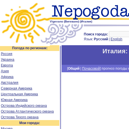
Vigevano (Вигевано) (Италия)
Поиск города:
Язык:
Русский
|
English
Погода по регионам:
Италия
Россия
Украина
Европа
[
Общий
|
Почасовой
] прогноз погоды н
Азия
Африка
Австралия
Северная Америка
Центральная Америка
Южная Америка
Острова Индийского океана
Острова Атлантического океана
Острова Тихого океана
Мои города:
Москва