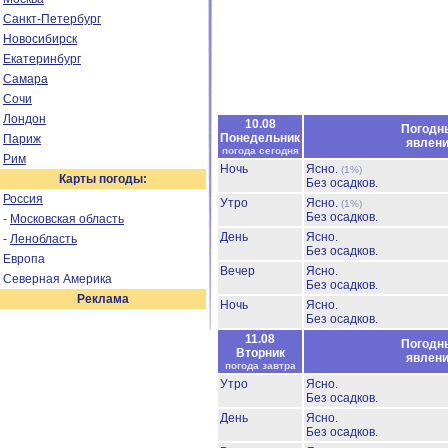
Санкт-Петербург
Новосибирск
Екатеринбург
Самара
Сочи
Лондон
10.08
Погодн
Понедельник
Париж
явлен
погода сегодня
Рим
Ночь
Ясно.
(1%)
Карты погоды:
Без осадков.
Россия
Утро
Ясно.
(1%)
Без осадков.
-
Московская область
День
Ясно.
-
Ленобласть
Без осадков.
Европа
Вечер
Ясно.
Северная Америка
Без осадков.
Реклама
Ночь
Ясно.
Без осадков.
11.08
Погодн
Вторник
явлен
погода завтра
Утро
Ясно.
Без осадков.
День
Ясно.
Без осадков.