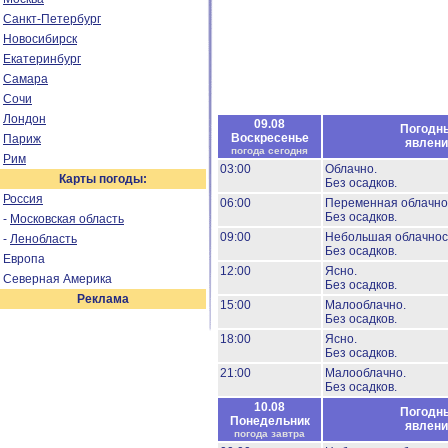
Санкт-Петербург
Новосибирск
Екатеринбург
Самара
Сочи
Лондон
09.08
Погодн
Воскресенье
Париж
явлени
погода сегодня
Рим
03:00
Облачно.
Карты погоды:
Без осадков.
Россия
06:00
Переменная облачно
Без осадков.
-
Московская область
09:00
Небольшая облачнос
-
Ленобласть
Без осадков.
Европа
12:00
Ясно.
Северная Америка
Без осадков.
Реклама
15:00
Малооблачно.
Без осадков.
18:00
Ясно.
Без осадков.
21:00
Малооблачно.
Без осадков.
10.08
Погодн
Понедельник
явлени
погода завтра