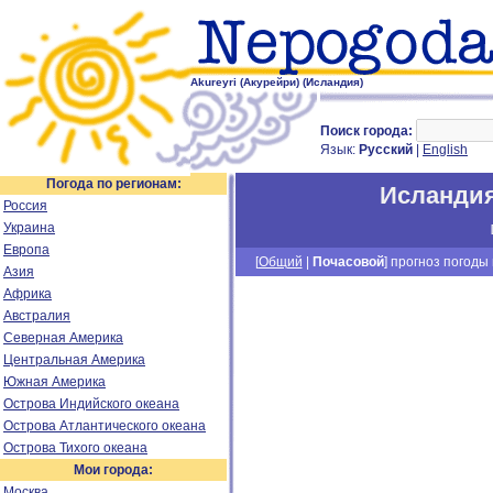
Akureyri (Акурейри) (Исландия)
Поиск города:
Язык:
Русский
|
English
Погода по регионам:
Исланди
Россия
Украина
Европа
[
Общий
|
Почасовой
] прогноз погоды н
Азия
Африка
Австралия
Северная Америка
Центральная Америка
Южная Америка
Острова Индийского океана
Острова Атлантического океана
Острова Тихого океана
Мои города:
Москва