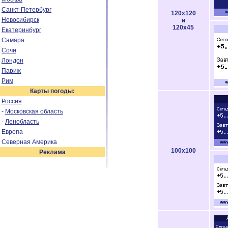
Санкт-Петербург
120x120
Новосибирск
и
120x45
Екатеринбург
Самара
Сочи
Лондон
Париж
Рим
Карты погоды:
Россия
-
Московская область
-
Ленобласть
Европа
Северная Америка
100x100
Реклама