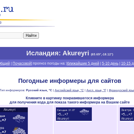
)
Исландия
: Akureyri
(
65.69°,-18.12°
)
Общий
|
Почасовой
] прогноз погоды на: [
ближайшие 5 дней
|
5-10 день
|
10-15 
Погодные информеры для сайтов
Тип информеров:
Русский язык, °C
|
Английский язык, °C
|
Англ. язык, °F
|
Французский язык
Кликните в картинку понравившегося информера
для получения кода для показа такого информера на Вашем сайте