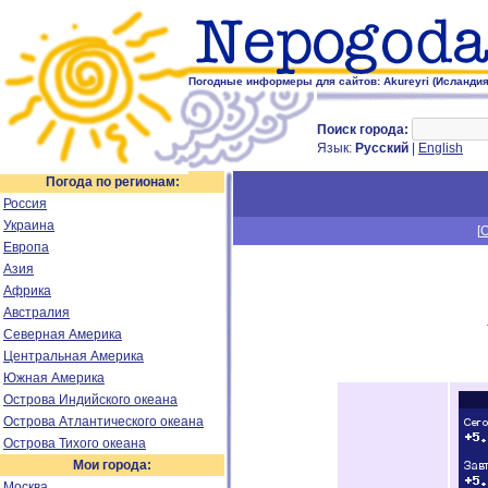
Погодные информеры для сайтов: Akureyri (Исландия
Поиск города:
Язык:
Русский
|
English
Погода по регионам:
Россия
Украина
[
Европа
Азия
Африка
Австралия
Северная Америка
Центральная Америка
Южная Америка
Острова Индийского океана
Острова Атлантического океана
Острова Тихого океана
Мои города:
Москва