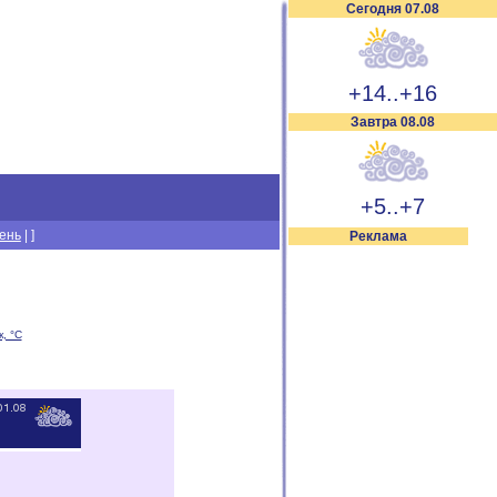
Сегодня 07.08
+14..+16
Завтра 08.08
+5..+7
день
|
]
Реклама
, °C