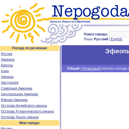
Awassa (Авасса) (Эфиопия)
Поиск города:
Язык:
Русский
|
English
Погода по регионам:
Эфиоп
Россия
Украина
Европа
[
Общий
|
Почасовой
] прогноз погоды н
Азия
Африка
Австралия
Северная Америка
Центральная Америка
Южная Америка
Острова Индийского океана
Острова Атлантического океана
Острова Тихого океана
Мои города:
Москва