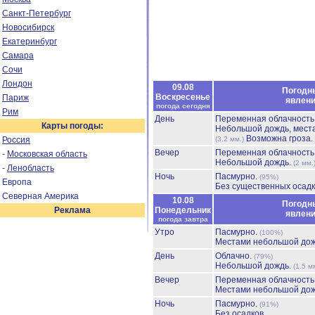
Санкт-Петербург
Новосибирск
Екатеринбург
Самара
Сочи
Лондон
09.08
Погодн
Воскресенье
Париж
явлен
погода сегодня
Рим
День
Переменная облачност
Карты погоды:
Небольшой дождь, мест
Возможна гроза.
Россия
(3.2 мм.)
Вечер
Переменная облачност
-
Московская область
Небольшой дождь.
(2 мм.
-
Ленобласть
Ночь
Пасмурно.
(95%)
Европа
Без существенных осадк
Северная Америка
10.08
Погодн
Реклама
Понедельник
явлен
погода завтра
Утро
Пасмурно.
(100%)
Местами небольшой до
День
Облачно.
(79%)
Небольшой дождь.
(1.5 м
Вечер
Переменная облачност
Местами небольшой до
Ночь
Пасмурно.
(91%)
Без осадков.