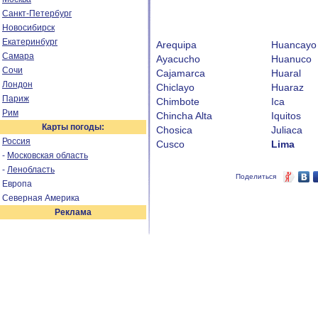
Санкт-Петербург
Новосибирск
Екатеринбург
Arequipa
Huancayo
Самара
Ayacucho
Huanuco
Сочи
Cajamarca
Huaral
Лондон
Chiclayo
Huaraz
Париж
Chimbote
Ica
Рим
Chincha Alta
Iquitos
Карты погоды:
Chosica
Juliaca
Россия
Cusco
Lima
-
Московская область
-
Ленобласть
Поделиться
Европа
Северная Америка
Реклама