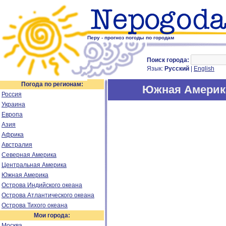
Перу - прогноз погоды по городам
Поиск города:
Язык:
Русский
|
English
Погода по регионам:
Южная Америк
Россия
Украина
Европа
Азия
Африка
Австралия
Северная Америка
Центральная Америка
Южная Америка
Острова Индийского океана
Острова Атлантического океана
Острова Тихого океана
Мои города:
Москва