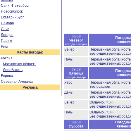
Санкт-Петербург
Новосибирск
Екатеринбург
Самара
Сочи
Лондон
06.08
Погодны
Четверг
Париж
явлени
погода сегодня
Рим
Вечер
Переменная облачност
Карты погоды:
Без существенных осадк
Россия
Ночь
Переменная облачност
Без существенных осадк
-
Московская область
07.08
-
Ленобласть
Погодны
Пятница
явлени
Европа
погода завтра
Северная Америка
Утро
Переменная облачност
Без осадков.
Реклама
День
Переменная облачност
Без существенных осадк
Вечер
Облачно.
(71%)
Без существенных осадк
Ночь
Облачно.
(71%)
Без существенных осадк
08.08
Погодны
Суббота
явлени