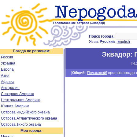
Галапагосские острова (Эквадор)
Поиск города:
Язык:
Русский
|
English
Погода по регионам:
Эквадор
:
Россия
Украина
[
-0.
Европа
[
Общий
|
Почасовой
] прогноз погоды н
Азия
Африка
Австралия
Северная Америка
Центральная Америка
Южная Америка
Острова Индийского океана
Острова Атлантического океана
Острова Тихого океана
Мои города:
Москва