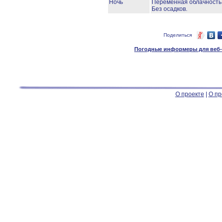
Ночь
Переменная облачност
Без осадков.
Поделиться
Погодные информеры для веб-м
О проекте
|
О пр