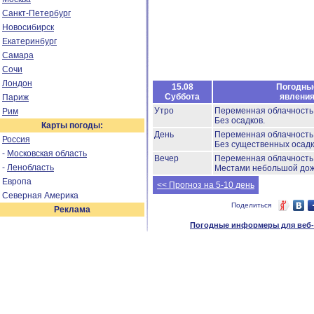
Санкт-Петербург
Новосибирск
Екатеринбург
Самара
Сочи
Лондон
15.08
Погодны
Суббота
явлени
Париж
Утро
Переменная облачност
Рим
Без осадков.
Карты погоды:
День
Переменная облачность
Россия
Без существенных осадк
-
Московская область
Вечер
Переменная облачность
-
Ленобласть
Местами небольшой до
Европа
<< Прогноз на 5-10 день
Северная Америка
Поделиться
Реклама
Погодные информеры для веб-м