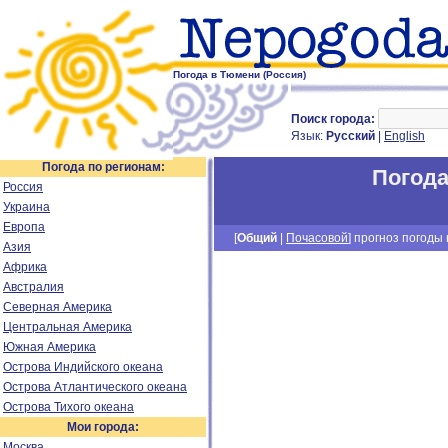
Погода в Тюмени (Россия)
Поиск города:
Язык:
Русский
|
English
Погода по регионам:
Погода
Россия
Украина
Европа
[
Общий
|
Почасовой
] прогноз погоды н
Азия
Африка
Австралия
Северная Америка
Центральная Америка
Южная Америка
Острова Индийского океана
Острова Атлантического океана
Острова Тихого океана
Мои города:
Москва