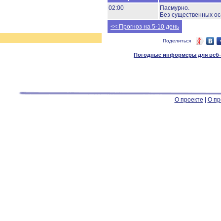
02:00
Пасмурно.
Без существенных ос
<< Прогноз на 5-10 день
Поделиться
Погодные информеры для веб-м
О проекте
|
О пр