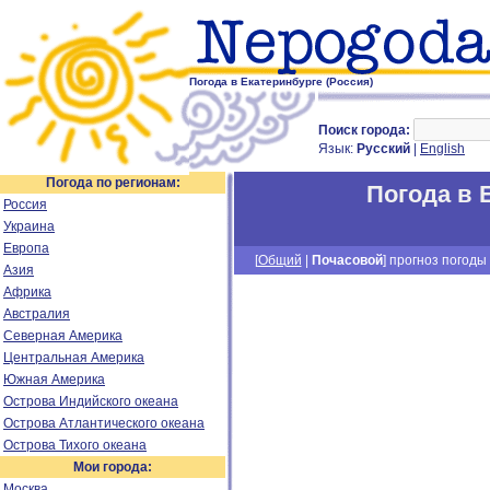
Погода в Екатеринбурге (Россия)
Поиск города:
Язык:
Русский
|
English
Погода по регионам:
Погода в 
Россия
Украина
Европа
[
Общий
|
Почасовой
] прогноз погоды 
Азия
Африка
Австралия
Северная Америка
Центральная Америка
Южная Америка
Острова Индийского океана
Острова Атлантического океана
Острова Тихого океана
Мои города:
Москва