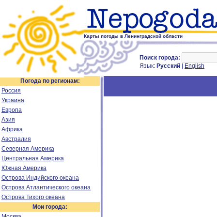
Карты погоды в Ленинградской области
Поиск города:
Язык:
Русский
|
English
Погода по регионам:
Россия
Украина
Европа
Азия
Африка
Австралия
Северная Америка
Центральная Америка
Южная Америка
Острова Индийского океана
Острова Атлантического океана
Острова Тихого океана
Мои города:
Москва