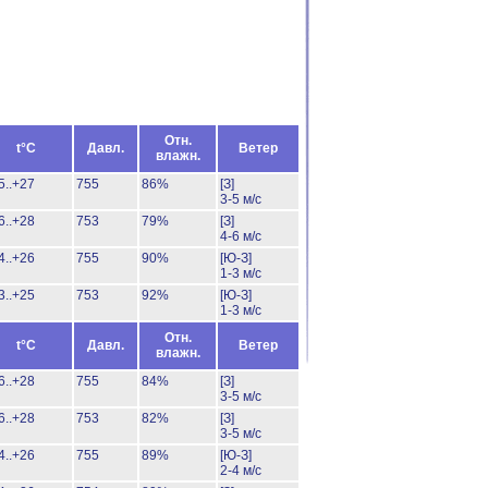
Отн.
t°C
Давл.
Ветер
влажн.
5..+27
755
86%
[З]
3-5 м/с
6..+28
753
79%
[З]
4-6 м/с
4..+26
755
90%
[Ю-З]
1-3 м/с
3..+25
753
92%
[Ю-З]
1-3 м/с
Отн.
t°C
Давл.
Ветер
влажн.
6..+28
755
84%
[З]
3-5 м/с
6..+28
753
82%
[З]
3-5 м/с
4..+26
755
89%
[Ю-З]
2-4 м/с