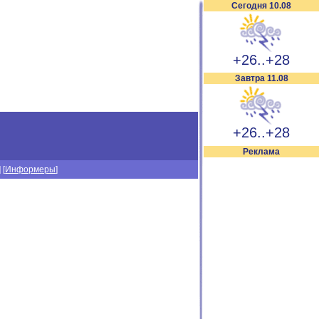
Сегодня 10.08
+26..+28
Завтра 11.08
+26..+28
Реклама
] [
Информеры
]