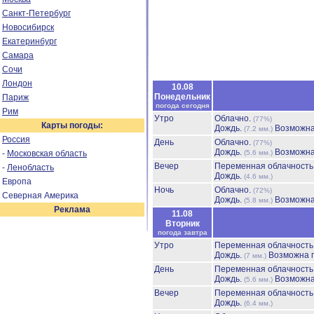
Санкт-Петербург
Новосибирск
Екатеринбург
Самара
Сочи
Лондон
10.08
Понедельник
Париж
погода сегодня
Рим
Утро
Облачно.
(77%)
Карты погоды:
Дождь.
Возможна
(7.2 мм.)
Россия
День
Облачно.
(77%)
Дождь.
Возможна
-
Московская область
(5.6 мм.)
Вечер
Переменная облачност
-
Ленобласть
Дождь.
(4.6 мм.)
Европа
Ночь
Облачно.
(72%)
Северная Америка
Дождь.
Возможна
(5.8 мм.)
Реклама
11.08
Вторник
погода завтра
Утро
Переменная облачност
Дождь.
Возможна г
(7 мм.)
День
Переменная облачност
Дождь.
Возможна
(5.6 мм.)
Вечер
Переменная облачност
Дождь.
(6.4 мм.)