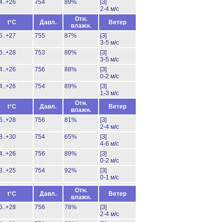
4..+26
754
89%
[З]
2-4 м/с
Отн.
t°C
Давл.
Ветер
влажн.
5..+27
755
87%
[З]
3-5 м/с
6..+28
753
80%
[З]
3-5 м/с
4..+26
756
88%
[З]
0-2 м/с
4..+26
754
89%
[З]
1-3 м/с
Отн.
t°C
Давл.
Ветер
влажн.
6..+28
756
81%
[З]
2-4 м/с
8..+30
754
65%
[З]
4-6 м/с
4..+26
756
89%
[З]
0-2 м/с
3..+25
754
92%
[З]
0-1 м/с
Отн.
t°C
Давл.
Ветер
влажн.
6..+28
756
78%
[З]
2-4 м/с