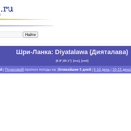
Шри-Ланка
:
Diyatalawa (Дияталава)
[
6.8°,80.1°
]
[
rss
], [
xml
]
ий
|
Почасовой
] прогноз погоды на: [
ближайшие 5 дней
|
5-10 день
|
10-15 день