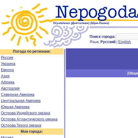
Diyatalawa (Дияталава) (Шри-Ланка)
Поиск города:
Язык:
Русский
|
English
Погода по регионам:
Россия
Украина
Европа
[
Общ
Азия
Африка
Австралия
Северная Америка
Центральная Америка
Южная Америка
Острова Индийского океана
Острова Атлантического океана
Острова Тихого океана
Мои города:
Москва