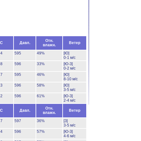
Отн.
°C
Давл.
Ветер
влажн.
24
595
49%
[Ю]
0-1 м/с
28
596
33%
[Ю-З]
0-2 м/с
27
595
46%
[Ю]
8-10 м/с
23
596
58%
[Ю]
3-5 м/с
22
596
61%
[Ю-З]
2-4 м/с
Отн.
°C
Давл.
Ветер
влажн.
27
597
36%
[З]
3-5 м/с
24
596
57%
[Ю-З]
4-6 м/с