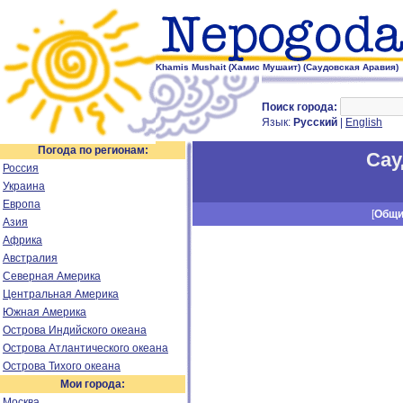
Khamis Mushait (Хамис Мушаит) (Саудовская Аравия)
Поиск города:
Язык:
Русский
|
English
Погода по регионам:
Сау
Россия
Украина
Европа
[
Общ
Азия
Африка
Австралия
Северная Америка
Центральная Америка
Южная Америка
Острова Индийского океана
Острова Атлантического океана
Острова Тихого океана
Мои города:
Москва