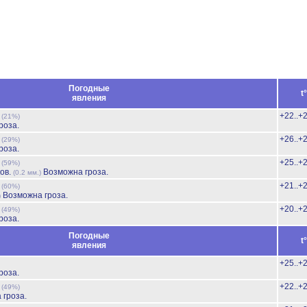
Погодные
t
явления
ь
+22..+
(21%)
роза.
ь
+26..+
(29%)
роза.
ь
+25..+
(59%)
ов.
Возможна гроза.
(0.2 мм.)
ь
+21..+
(60%)
Возможна гроза.
)
ь
+20..+
(49%)
роза.
Погодные
t
явления
+25..+
роза.
ь
+22..+
(49%)
 гроза.