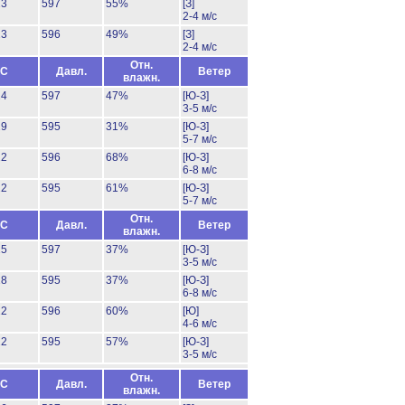
23
597
55%
[З]
2-4 м/с
23
596
49%
[З]
2-4 м/с
Отн.
°C
Давл.
Ветер
влажн.
24
597
47%
[Ю-З]
3-5 м/с
29
595
31%
[Ю-З]
5-7 м/с
22
596
68%
[Ю-З]
6-8 м/с
22
595
61%
[Ю-З]
5-7 м/с
Отн.
°C
Давл.
Ветер
влажн.
25
597
37%
[Ю-З]
3-5 м/с
28
595
37%
[Ю-З]
6-8 м/с
22
596
60%
[Ю]
4-6 м/с
22
595
57%
[Ю-З]
3-5 м/с
Отн.
°C
Давл.
Ветер
влажн.