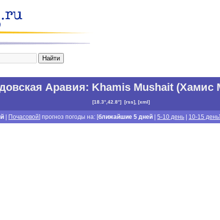
довская Аравия
:
Khamis Mushait (Хамис
[
18.3°,42.8°
]
[
rss
], [
xml
]
ий
|
Почасовой
] прогноз погоды на: [
ближайшие 5 дней
|
5-10 день
|
10-15 день