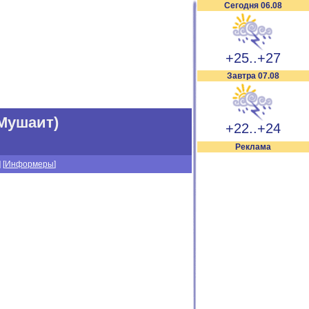
Сегодня 06.08
+25..+27
Завтра 07.08
 Мушаит)
+22..+24
Реклама
] [
Информеры
]