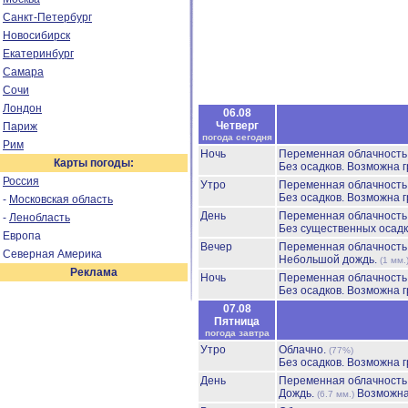
Санкт-Петербург
Новосибирск
Екатеринбург
Самара
Сочи
Лондон
06.08
Четверг
Париж
погода сегодня
Рим
Ночь
Переменная облачност
Карты погоды:
Без осадков.
Возможна г
Россия
Утро
Переменная облачност
Без осадков.
Возможна г
-
Московская область
День
Переменная облачност
-
Ленобласть
Без существенных осадк
Европа
Вечер
Переменная облачност
Северная Америка
Небольшой дождь.
(1 мм.
Реклама
Ночь
Переменная облачност
Без осадков.
Возможна г
07.08
Пятница
погода завтра
Утро
Облачно.
(77%)
Без осадков.
Возможна г
День
Переменная облачност
Дождь.
Возможна
(6.7 мм.)