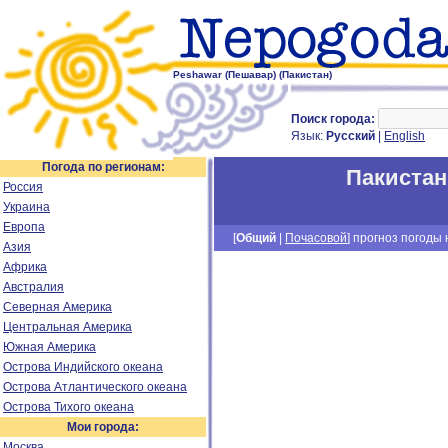
Peshawar (Пешавар) (Пакистан)
Поиск города:
Язык:
Русский
|
English
Погода по регионам:
Пакистан
Россия
Украина
Европа
[
Общий
|
Почасовой
] прогноз погоды н
Азия
Африка
Австралия
Северная Америка
Центральная Америка
Южная Америка
Острова Индийского океана
Острова Атлантического океана
Острова Тихого океана
Мои города:
Москва