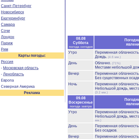
Санкт-Петербург
Новосибирск
Екатеринбург
Самара
Сочи
Лондон
08.08
Погодн
Суббота
Париж
явлен
погода сегодня
Рим
Утро
Переменная облачност
Карты погоды:
Дождь.
(4.6 мм.)
Россия
День
Облачно.
(71%)
Местами небольшой до
-
Московская область
Вечер
Переменная облачност
-
Ленобласть
Без существенных осадк
Европа
Ночь
Переменная облачност
Северная Америка
Небольшой дождь, мест
Реклама
(3.2 мм.)
09.08
Погодн
Воскресенье
явлен
погода завтра
Утро
Переменная облачност
Небольшой дождь, мест
мм.)
День
Переменная облачност
Без осадков.
Вечер
Переменная облачност