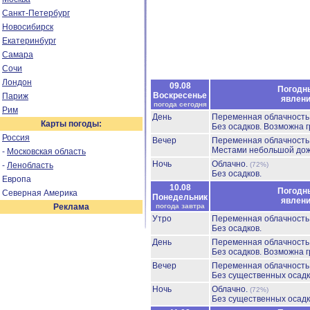
Санкт-Петербург
Новосибирск
Екатеринбург
Самара
Сочи
Лондон
09.08
Погодн
Воскресенье
Париж
явлен
погода сегодня
Рим
День
Переменная облачност
Карты погоды:
Без осадков.
Возможна г
Россия
Вечер
Переменная облачност
Местами небольшой до
-
Московская область
Ночь
Облачно.
-
Ленобласть
(72%)
Без осадков.
Европа
10.08
Погодн
Северная Америка
Понедельник
явлен
Реклама
погода завтра
Утро
Переменная облачност
Без осадков.
День
Переменная облачност
Без осадков.
Возможна г
Вечер
Переменная облачност
Без существенных осадк
Ночь
Облачно.
(72%)
Без существенных осадк