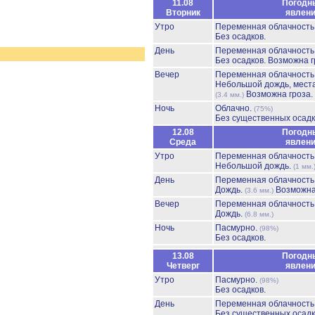
11.08
Погодн
Вторник
явлен
Утро
Переменная облачност
Без осадков.
День
Переменная облачност
Без осадков.
Возможна г
Вечер
Переменная облачност
Небольшой дождь, мест
Возможна гроза.
(3.4 мм.)
Ночь
Облачно.
(75%)
Без существенных осадк
12.08
Погодн
Среда
явлен
Утро
Переменная облачност
Небольшой дождь.
(1 мм.
День
Переменная облачност
Дождь.
Возможна
(3.6 мм.)
Вечер
Переменная облачност
Дождь.
(6.8 мм.)
Ночь
Пасмурно.
(98%)
Без осадков.
13.08
Погодн
Четверг
явлен
Утро
Пасмурно.
(98%)
Без осадков.
День
Переменная облачност
Без существенных осадк