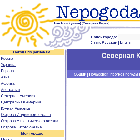
Huichon (Хуичон) (Северная Корея)
Поиск города:
Язык:
Русский
|
English
Погода по регионам:
Северная 
Россия
Украина
Европа
[
Общий
|
Почасовой
] прогноз погоды н
Азия
Африка
Австралия
Северная Америка
Центральная Америка
Южная Америка
Острова Индийского океана
Острова Атлантического океана
Острова Тихого океана
Мои города:
Москва