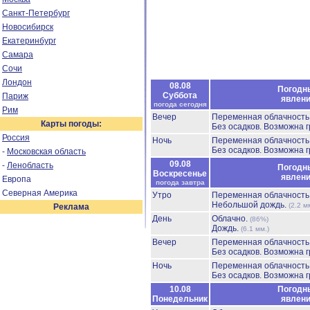
Санкт-Петербург
Новосибирск
Екатеринбург
Самара
Сочи
Лондон
08.08
Погодн
Суббота
Париж
явлен
погода сегодня
Рим
Вечер
Переменная облачност
Карты погоды:
Без осадков.
Возможна г
Россия
Ночь
Переменная облачност
Без осадков.
Возможна г
-
Московская область
09.08
-
Ленобласть
Погодн
Воскресенье
явлен
Европа
погода завтра
Северная Америка
Утро
Переменная облачност
Небольшой дождь.
(2.2 м
Реклама
День
Облачно.
(86%)
Дождь.
(6.1 мм.)
Вечер
Переменная облачност
Без осадков.
Возможна г
Ночь
Переменная облачност
Без осадков.
Возможна г
10.08
Погодн
Понедельник
явлен