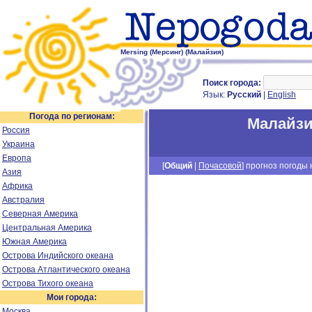
Mersing (Мерсинг) (Малайзия)
Поиск города:
Язык:
Русский
|
English
Погода по регионам:
Малайз
Россия
Украина
Европа
[
Общий
|
Почасовой
] прогноз погоды н
Азия
Африка
Австралия
Северная Америка
Центральная Америка
Южная Америка
Острова Индийского океана
Острова Атлантического океана
Острова Тихого океана
Мои города:
Москва