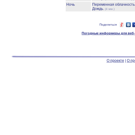
Ночь
Переменная облачност
Дождь.
(4 мм.)
Поделиться
Погодные информеры для веб-м
О проекте
|
О пр