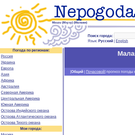
Mzuzu (Мзузу) (Малави)
Поиск города:
Язык:
Русский
|
English
Погода по регионам:
Мала
Россия
Украина
Европа
[
Общий
|
Почасовой
] прогноз погоды н
Азия
Африка
Австралия
Северная Америка
Центральная Америка
Южная Америка
Острова Индийского океана
Острова Атлантического океана
Острова Тихого океана
Мои города:
Москва