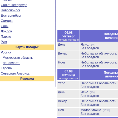
Санкт-Петербург
Новосибирск
Екатеринбург
Самара
Сочи
Лондон
06.08
Погодны
Четверг
Париж
явлени
погода сегодня
Рим
День
Ясно.
(1%)
Карты погоды:
Без осадков.
Россия
Вечер
Небольшая облачность.
Без осадков.
-
Московская область
Ночь
Небольшая облачность.
-
Ленобласть
Без осадков.
Европа
07.08
Погодны
Северная Америка
Пятница
явлени
Реклама
погода завтра
Утро
Небольшая облачность.
Без осадков.
День
Ясно.
(1%)
Без осадков.
Вечер
Небольшая облачность.
Без осадков.
Ночь
Малооблачно.
(17%)
Без осадков.