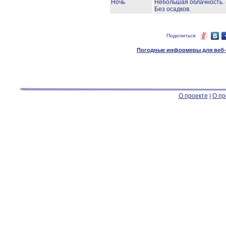
Ночь
Небольшая облачность.
Без осадков.
Поделиться
Погодные информеры для веб-м
О проекте
|
О пр