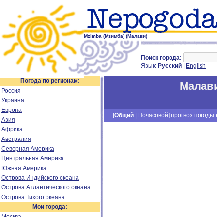
Mzimba (Мзимба) (Малави)
Поиск города:
Язык:
Русский
|
English
Погода по регионам:
Малав
Россия
Украина
Европа
[
Общий
|
Почасовой
] прогноз погоды н
Азия
Африка
Австралия
Северная Америка
Центральная Америка
Южная Америка
Острова Индийского океана
Острова Атлантического океана
Острова Тихого океана
Мои города:
Москва