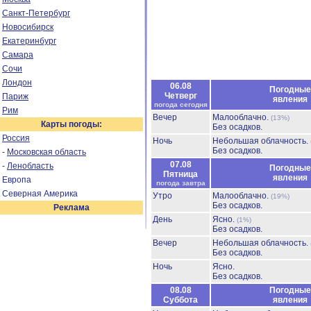
Санкт-Петербург
Новосибирск
Екатеринбург
Самара
Сочи
Лондон
06.08
Погодные
Четверг
Париж
явления
погода сегодня
Рим
Вечер
Малооблачно.
(13%)
Карты погоды:
Без осадков.
Россия
Ночь
Небольшая облачность.
Без осадков.
-
Московская область
07.08
-
Ленобласть
Погодные
Пятница
явления
Европа
погода завтра
Северная Америка
Утро
Малооблачно.
(19%)
Без осадков.
Реклама
День
Ясно.
(1%)
Без осадков.
Вечер
Небольшая облачность.
Без осадков.
Ночь
Ясно.
Без осадков.
08.08
Погодные
Суббота
явления