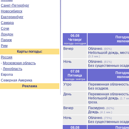
Санкт-Петербург
Новосибирск
Екатеринбург
Самара
Сочи
Лондон
06.08
Погодн
Четверг
Париж
явлен
погода сегодня
Рим
Вечер
Облачно.
(90%)
Карты погоды:
Небольшой дождь, мест
(3.3 мм.)
Россия
Ночь
Облачно.
(81%)
-
Московская область
Без существенных осадк
-
Ленобласть
07.08
Погодн
Европа
Пятница
явлен
погода завтра
Северная Америка
Утро
Переменная облачност
Реклама
Без осадков.
День
Переменная облачност
Небольшой дождь.
(1.7 м
гроза.
Вечер
Пасмурно.
(92%)
Дождь.
(4.1 мм.)
Ночь
Облачно.
(75%)
Без существенных осадк
08.08
Погодн