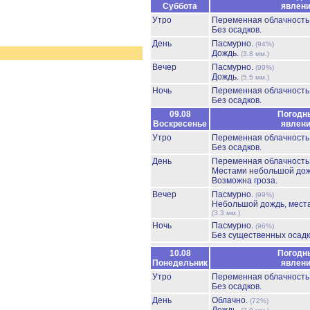
Суббота
явлен
Утро
Переменная облачност
Без осадков.
День
Пасмурно.
(94%)
Дождь.
(3.8 мм.)
Вечер
Пасмурно.
(99%)
Дождь.
(5.5 мм.)
Ночь
Переменная облачност
Без осадков.
09.08
Погодн
Воскресенье
явлен
Утро
Переменная облачност
Без осадков.
День
Переменная облачност
Местами небольшой до
Возможна гроза.
Вечер
Пасмурно.
(99%)
Небольшой дождь, мест
(3.3 мм.)
Ночь
Пасмурно.
(96%)
Без существенных осадк
10.08
Погодн
Понедельник
явлен
Утро
Переменная облачност
Без осадков.
День
Облачно.
(72%)