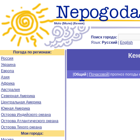
Molo (Моло) (Кения)
Поиск города:
Язык:
Русский
|
English
Погода по регионам:
Ке
Россия
Украина
Европа
[
Общий
|
Почасовой
] прогноз погоды н
Азия
Африка
Австралия
Северная Америка
Центральная Америка
Южная Америка
Острова Индийского океана
Острова Атлантического океана
Острова Тихого океана
Мои города:
Москва