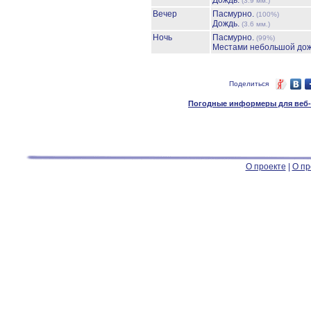
Дождь.
(3.9 мм.)
Вечер
Пасмурно.
(100%)
Дождь.
(3.6 мм.)
Ночь
Пасмурно.
(99%)
Местами небольшой до
Поделиться
Погодные информеры для веб-м
О проекте
|
О пр