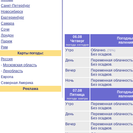
Санкт-Петербург
Новосибирск
Екатеринбург
Самара
Сочи
Лондон
06.08
Погодны
Четверг
Париж
явлени
погода сегодня
Рим
Утро
Облачно.
(76%)
Карты погоды:
Без осадков.
Россия
День
Переменная облачност
Без осадков.
-
Московская область
Вечер
Переменная облачност
-
Ленобласть
Без осадков.
Европа
Ночь
Переменная облачност
Северная Америка
Без осадков.
Реклама
07.08
Погодны
Пятница
явлени
погода завтра
Утро
Переменная облачност
Без осадков.
День
Переменная облачност
Без осадков.
Вечер
Переменная облачност
Без осадков.