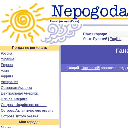
Akatsi (Акаци) (Гана)
Поиск города:
Язык:
Русский
|
English
Погода по регионам:
Ган
Россия
Украина
Европа
[
Общий
|
Почасовой
] прогноз погоды н
Азия
Африка
Австралия
Северная Америка
Центральная Америка
Южная Америка
Острова Индийского океана
Острова Атлантического океана
Острова Тихого океана
Мои города:
Москва