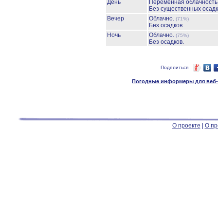
День
Переменная облачност
Без существенных осадк
Вечер
Облачно.
(71%)
Без осадков.
Ночь
Облачно.
(75%)
Без осадков.
Поделиться
Погодные информеры для веб-м
О проекте
|
О пр