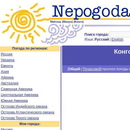
Makoua (Макуа) (Конго)
Поиск города:
Язык:
Русский
|
English
Погода по регионам:
Конг
Россия
Украина
Европа
[
Общий
|
Почасовой
] прогноз погоды н
Азия
Африка
Австралия
Северная Америка
Центральная Америка
Южная Америка
Острова Индийского океана
Острова Атлантического океана
Острова Тихого океана
Мои города:
Москва