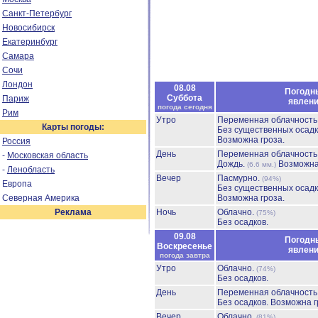
Санкт-Петербург
Новосибирск
Екатеринбург
Самара
Сочи
Лондон
08.08
Погодн
Суббота
Париж
явлен
погода сегодня
Рим
Утро
Переменная облачност
Карты погоды:
Без существенных осадк
Возможна гроза.
Россия
День
Переменная облачност
-
Московская область
Дождь.
Возможна
(6.6 мм.)
-
Ленобласть
Вечер
Пасмурно.
(94%)
Европа
Без существенных осадк
Северная Америка
Возможна гроза.
Реклама
Ночь
Облачно.
(75%)
Без осадков.
09.08
Погодн
Воскресенье
явлен
погода завтра
Утро
Облачно.
(74%)
Без осадков.
День
Переменная облачност
Без осадков.
Возможна г
Вечер
Облачно.
(81%)