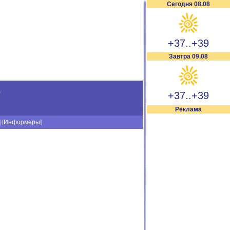
Сегодня 08.08
+37..+39
Завтра 09.08
)
+37..+39
Реклама
] [
Информеры
]