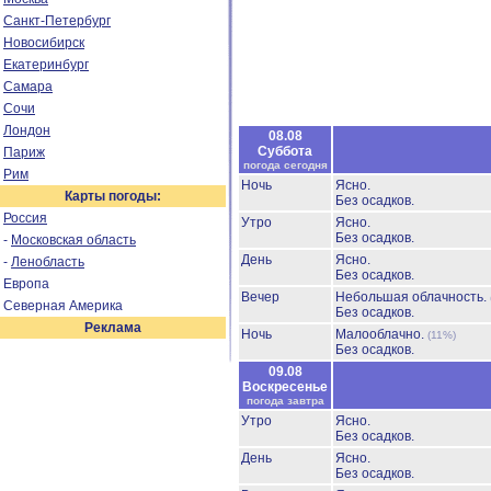
Санкт-Петербург
Новосибирск
Екатеринбург
Самара
Сочи
Лондон
08.08
Суббота
Париж
погода сегодня
Рим
Ночь
Ясно.
Карты погоды:
Без осадков.
Россия
Утро
Ясно.
Без осадков.
-
Московская область
День
Ясно.
-
Ленобласть
Без осадков.
Европа
Вечер
Небольшая облачность.
Северная Америка
Без осадков.
Реклама
Ночь
Малооблачно.
(11%)
Без осадков.
09.08
Воскресенье
погода завтра
Утро
Ясно.
Без осадков.
День
Ясно.
Без осадков.