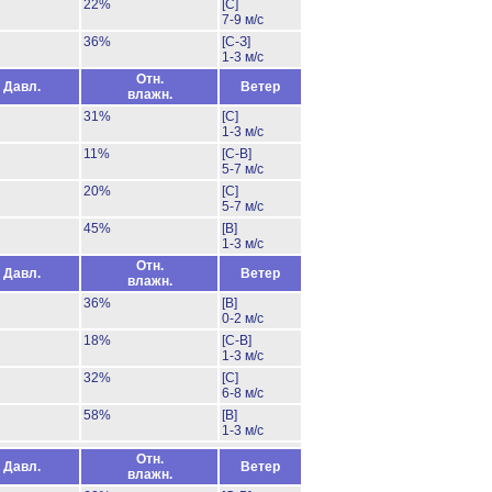
22%
[С]
7-9 м/с
36%
[С-З]
1-3 м/с
Отн.
Давл.
Ветер
влажн.
31%
[С]
1-3 м/с
11%
[С-В]
5-7 м/с
20%
[С]
5-7 м/с
45%
[В]
1-3 м/с
Отн.
Давл.
Ветер
влажн.
36%
[В]
0-2 м/с
18%
[С-В]
1-3 м/с
32%
[С]
6-8 м/с
58%
[В]
1-3 м/с
Отн.
Давл.
Ветер
влажн.