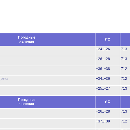
Погодные
t°C
явления
+24..+26
713
+26..+28
713
+36..+38
712
+34..+36
712
(29%)
+25..+27
713
Погодные
t°C
явления
+26..+28
713
+37..+39
712