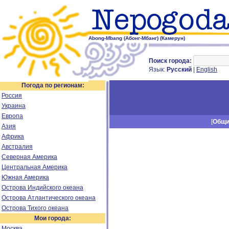
Abong-Mbang (Абонг-Мбанг) (Камерун)
Поиск города:
Язык:
Русский
|
English
Погода по регионам:
Россия
Украина
Европа
[
Общ
Азия
Африка
Австралия
Северная Америка
Центральная Америка
Южная Америка
Острова Индийского океана
Острова Атлантического океана
Острова Тихого океана
Мои города:
Москва