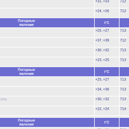
+31..+33
712
+24..+26
712
Погодные
t°C
явления
+25..+27
713
+37..+39
712
+30..+32
713
+23..+25
713
Погодные
t°C
явления
+25..+27
713
+34..+36
713
ь
+30..+32
713
(1%)
+22..+24
714
Погодные
t°C
явления