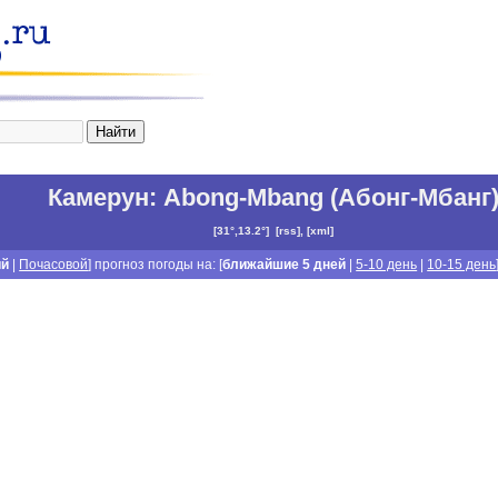
Камерун
:
Abong-Mbang (Абонг-Мбанг
[
31°,13.2°
]
[
rss
], [
xml
]
ий
|
Почасовой
] прогноз погоды на: [
ближайшие 5 дней
|
5-10 день
|
10-15 день