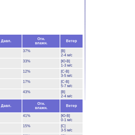
Отн.
Давл.
Ветер
влажн.
37%
[В]
2-4 м/с
33%
[Ю-В]
1-3 м/с
12%
[С-В]
3-5 м/с
17%
[С-В]
5-7 м/с
43%
[В]
2-4 м/с
Отн.
Давл.
Ветер
влажн.
41%
[Ю-В]
0-1 м/с
15%
[С]
3-5 м/с