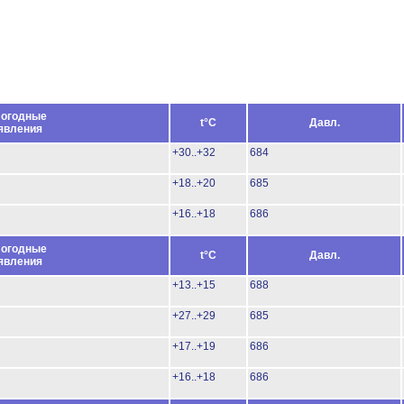
огодные
t°C
Давл.
явления
+30..+32
684
+18..+20
685
+16..+18
686
огодные
t°C
Давл.
явления
+13..+15
688
+27..+29
685
+17..+19
686
+16..+18
686