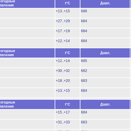
огодные
t°C
Давл.
явления
+13..+15
686
+27..+29
684
+17..+19
684
+12..+14
684
огодные
t°C
Давл.
явления
+12..+14
685
+30..+32
682
+18..+20
683
+13..+15
684
огодные
t°C
Давл.
явления
+15..+17
684
+31..+33
683