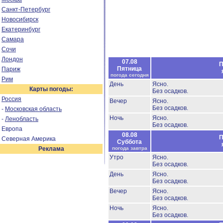
Санкт-Петербург
Новосибирск
Екатеринбург
Самара
Сочи
Лондон
07.08
П
Пятница
Париж
погода сегодня
Рим
День
Ясно.
Карты погоды:
Без осадков.
Россия
Вечер
Ясно.
Без осадков.
-
Московская область
Ночь
Ясно.
-
Ленобласть
Без осадков.
Европа
08.08
П
Северная Америка
Суббота
Реклама
погода завтра
Утро
Ясно.
Без осадков.
День
Ясно.
Без осадков.
Вечер
Ясно.
Без осадков.
Ночь
Ясно.
Без осадков.