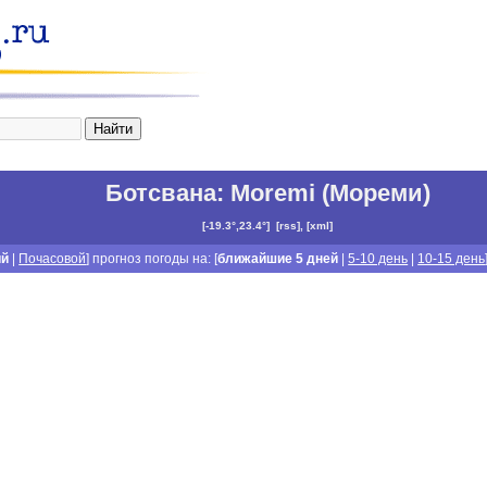
Ботсвана
:
Moremi (Мореми)
[
-19.3°,23.4°
]
[
rss
], [
xml
]
ий
|
Почасовой
] прогноз погоды на: [
ближайшие 5 дней
|
5-10 день
|
10-15 день