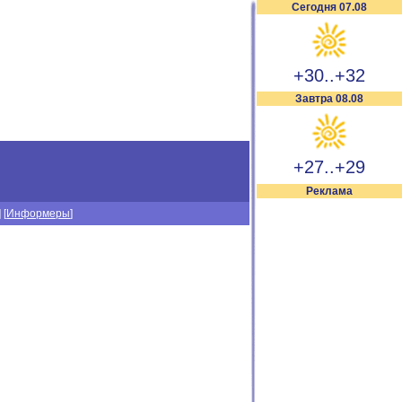
Сегодня 07.08
+30..+32
Завтра 08.08
+27..+29
Реклама
] [
Информеры
]