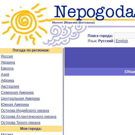
Moremi (Мореми) (Ботсвана)
Поиск города:
Язык:
Русский
|
English
Погода по регионам:
Россия
Украина
Европа
[
Общ
Азия
Африка
Австралия
Северная Америка
Центральная Америка
Южная Америка
Острова Индийского океана
Острова Атлантического океана
Острова Тихого океана
Мои города:
Москва