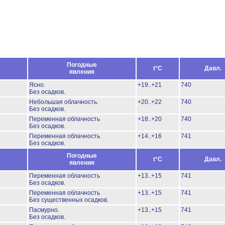
Погодные
t°C
Давл.
явления
Ясно.
+19..+21
740
Без осадков.
Небольшая облачность.
+20..+22
740
Без осадков.
Переменная облачность
+18..+20
740
Без осадков.
Переменная облачность
+14..+16
741
Без осадков.
Погодные
t°C
Давл.
явления
Переменная облачность
+13..+15
741
Без осадков.
Переменная облачность
+13..+15
741
Без существенных осадков.
Пасмурно.
+13..+15
741
Без осадков.