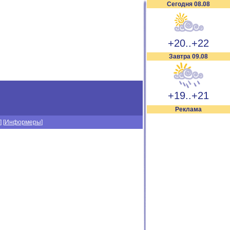
Сегодня 08.08
+20..+22
Завтра 09.08
+19..+21
Реклама
] [
Информеры
]