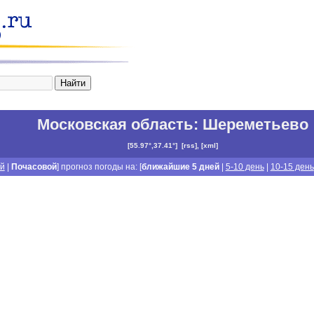
Московская область
:
Шереметьево
[
55.97°,37.41°
]
[
rss
], [
xml
]
й
|
Почасовой
] прогноз погоды на: [
ближайшие 5 дней
|
5-10 день
|
10-15 день