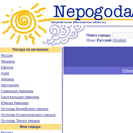
Шереметьево (Московская область)
Поиск города:
Язык:
Русский
|
English
Погода по регионам:
Россия
Украина
Европа
[
Общи
Азия
Африка
Австралия
Северная Америка
Центральная Америка
Южная Америка
Острова Индийского океана
Острова Атлантического океана
Острова Тихого океана
Мои города:
Москва