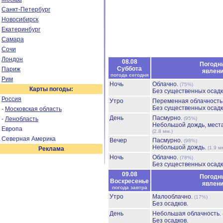
Санкт-Петербург
Новосибирск
Екатеринбург
Самара
Сочи
Лондон
08.08
Погодн
Суббота
Париж
явлен
погода сегодня
Рим
Ночь
Облачно.
(75%)
Карты погоды:
Без существенных осадк
Россия
Утро
Переменная облачност
Без существенных осадк
-
Московская область
День
Пасмурно.
-
Ленобласть
(95%)
Небольшой дождь, мест
Европа
(2.8 мм.)
Северная Америка
Вечер
Пасмурно.
(98%)
Небольшой дождь.
(1.9 м
Реклама
Ночь
Облачно.
(78%)
Без существенных осадк
09.08
Погодн
Воскресенье
явлен
погода завтра
Утро
Малооблачно.
(17%)
Без осадков.
День
Небольшая облачность.
Без осадков.