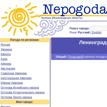
Колпино (Ленинградская область)
Поиск города:
Язык:
Русский
|
English
Погода по регионам:
Ленинград
Россия
Украина
Европа
[
Общий
|
Почасовой
] прогноз погоды н
Азия
Африка
Австралия
Северная Америка
Центральная Америка
Южная Америка
Острова Индийского океана
Острова Атлантического океана
Острова Тихого океана
Мои города:
Москва