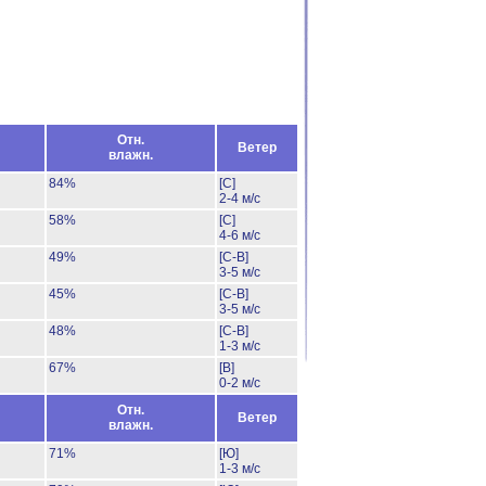
Отн.
Ветер
влажн.
84%
[С]
2-4 м/с
58%
[С]
4-6 м/с
49%
[С-В]
3-5 м/с
45%
[С-В]
3-5 м/с
48%
[С-В]
1-3 м/с
67%
[В]
0-2 м/с
Отн.
Ветер
влажн.
71%
[Ю]
1-3 м/с