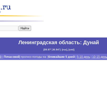
Ленинградская область
:
Дунай
[
59.97°,30.94°
]
[
rss
], [
xml
]
й
|
Почасовой
] прогноз погоды на: [
ближайшие 5 дней
|
5-10 день
|
10-15 день