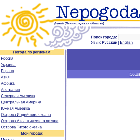
Дунай (Ленинградская область)
Поиск города:
Язык:
Русский
|
English
Погода по регионам:
Россия
Украина
Европа
[
Общи
Азия
Африка
Австралия
Северная Америка
Центральная Америка
Южная Америка
Острова Индийского океана
Острова Атлантического океана
Острова Тихого океана
Мои города:
Москва