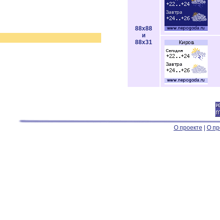
88x88
и
88x31
О проекте
|
О пр