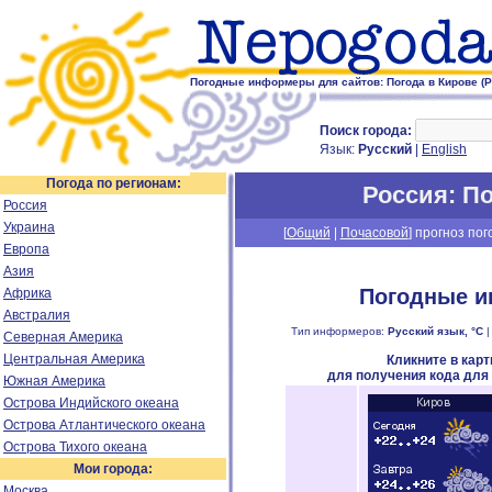
Погодные информеры для сайтов: Погода в Кирове (Р
Поиск города:
Язык:
Русский
|
English
Погода по регионам:
Россия
: П
Россия
Украина
[
Общий
|
Почасовой
] прогноз пог
Европа
Азия
Погодные и
Африка
Австралия
Тип информеров:
Русский язык, °C
Северная Америка
Центральная Америка
Кликните в кар
для получения кода для
Южная Америка
Острова Индийского океана
Острова Атлантического океана
Острова Тихого океана
Мои города:
Москва