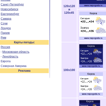
Санкт-Петербург
120x120
Новосибирск
и
120x45
Екатеринбург
Самара
Сочи
Лондон
Париж
Рим
Карты погоды:
Россия
-
Московская область
-
Ленобласть
Европа
Северная Америка
100x100
Реклама