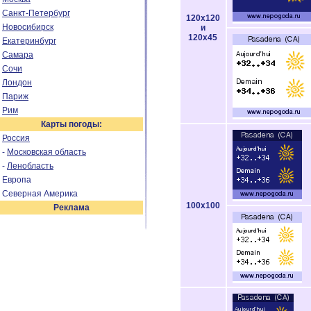
Санкт-Петербург
120x120
Новосибирск
и
120x45
Екатеринбург
Самара
Сочи
Лондон
Париж
Рим
Карты погоды:
Россия
-
Московская область
-
Ленобласть
Европа
Северная Америка
100x100
Реклама