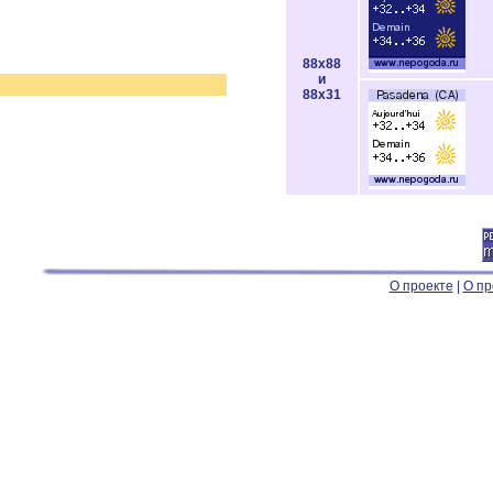
88x88
и
88x31
О проекте
|
О пр