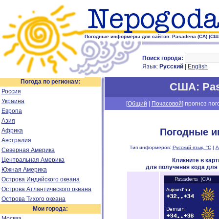
Погодные информеры для сайтов: Pasadena (CA) (СШ
Поиск города:
Язык:
Русский
|
English
Погода по регионам:
США
: Pa
Россия
Украина
[
Общий
|
Почасовой
] прогноз пог
Европа
Азия
Погодные и
Африка
Австралия
Тип информеров:
Русский язык, °C
|
А
Северная Америка
Центральная Америка
Кликните в кар
для получения кода для
Южная Америка
Острова Индийского океана
Острова Атлантического океана
Острова Тихого океана
Мои города:
Москва