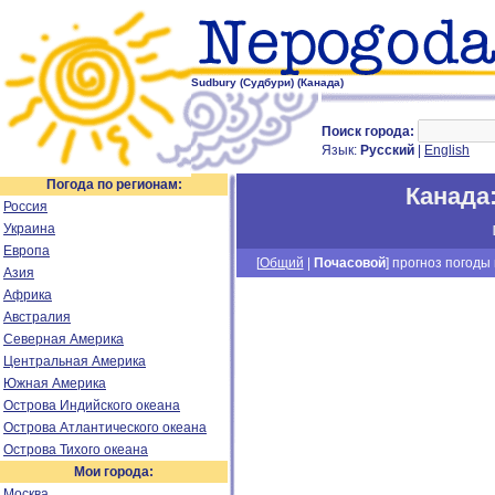
Sudbury (Судбури) (Канада)
Поиск города:
Язык:
Русский
|
English
Погода по регионам:
Канада
Россия
Украина
Европа
[
Общий
|
Почасовой
] прогноз погоды н
Азия
Африка
Австралия
Северная Америка
Центральная Америка
Южная Америка
Острова Индийского океана
Острова Атлантического океана
Острова Тихого океана
Мои города:
Москва