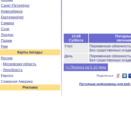
Санкт-Петербург
Новосибирск
Екатеринбург
Самара
Сочи
Лондон
15.08
Погодны
Суббота
явлени
Париж
Утро
Переменная облачност
Рим
Без существенных осадк
Карты погоды:
День
Переменная облачност
Россия
Без существенных осадк
-
Московская область
<< Прогноз на 5-10 день
-
Ленобласть
Европа
Поделиться
Северная Америка
Погодные информеры для веб-м
Реклама