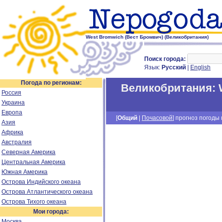
West Bromwich (Вест Бромвич) (Великобритания)
Поиск города:
Язык:
Русский
|
English
Погода по регионам:
Великобритания
:
Россия
Украина
Европа
[
Общий
|
Почасовой
] прогноз погоды н
Азия
Африка
Австралия
Северная Америка
Центральная Америка
Южная Америка
Острова Индийского океана
Острова Атлантического океана
Острова Тихого океана
Мои города:
Москва